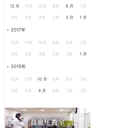
12 月
11月
10月
9月
8 月
7月
6月
5月
4月
3月
2 月
1 月
2017年
12月
11月
10月
9月
8月
7月
6月
5月
4月
3月
2月
1 月
2015年
12月
11月
10 月
9月
8月
7月
6月
5月
4 月
3月
2月
1月