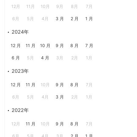
12月
11月
10月
9月
8月
7月
6月
5月
4月
3 月
2 月
1 月
2024年
12 月
11 月
10 月
9 月
8 月
7 月
6 月
5月
4 月
3月
2月
1月
2023年
12 月
11 月
10月
9 月
8 月
7月
6月
5月
4月
3 月
2月
1月
2022年
12月
11 月
10月
9 月
8 月
7月
6月
5月
4月
3月
2 月
1 月