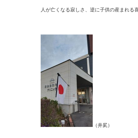
人が亡くなる寂しさ、逆に子供の産まれる
（井㞍）