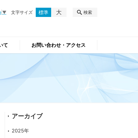
大
標準
文字サイズ
検索
e
▼
いて
お問い合わせ・アクセス
アーカイブ
2025年