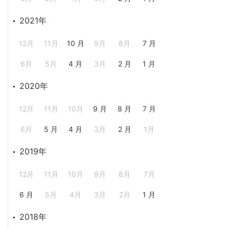
2021年
12月
11月
10 月
9月
8月
7 月
6月
5月
4 月
3月
2 月
1 月
2020年
12月
11月
10月
9 月
8 月
7 月
6月
5 月
4 月
3月
2 月
1月
2019年
12月
11月
10月
9月
8月
7月
6 月
5月
4月
3月
2月
1 月
2018年