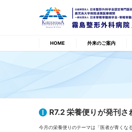
HOME
外来のご案内
R7.2 栄養便りが発刊
今月の栄養便りのテーマは「医者が青くな