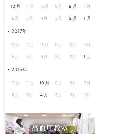
12 月
11月
10月
9月
8 月
7月
6月
5月
4月
3月
2 月
1 月
2017年
12月
11月
10月
9月
8月
7月
6月
5月
4月
3月
2月
1 月
2015年
12月
11月
10 月
9月
8月
7月
6月
5月
4 月
3月
2月
1月