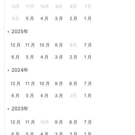
12月
11月
10月
9月
8月
7月
6月
5 月
4 月
3 月
2 月
1 月
2025年
12 月
11 月
10 月
9 月
8月
7 月
6 月
5 月
4 月
3 月
2 月
1 月
2024年
12 月
11 月
10 月
9 月
8 月
7 月
6 月
5 月
4 月
3 月
2月
1 月
2023年
12 月
11 月
10月
9 月
8 月
7 月
6 月
5 月
4 月
3 月
2 月
1 月