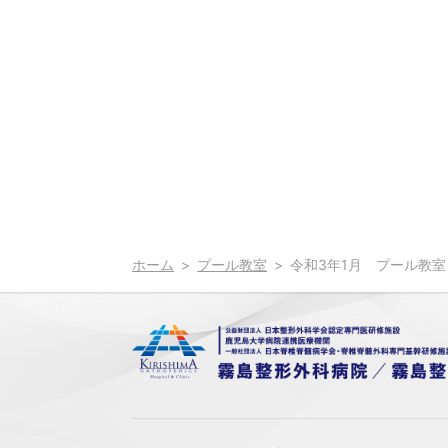
ホーム
プール教室
令和3年1月 プール教