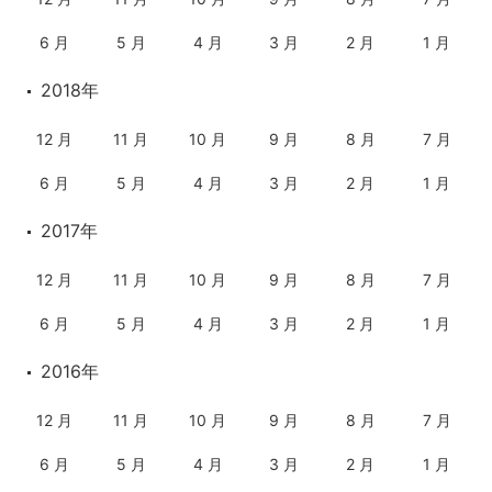
6 月
5 月
4 月
3 月
2 月
1 月
2018年
12 月
11 月
10 月
9 月
8 月
7 月
6 月
5 月
4 月
3 月
2 月
1 月
2017年
12 月
11 月
10 月
9 月
8 月
7 月
6 月
5 月
4 月
3 月
2 月
1 月
2016年
12 月
11 月
10 月
9 月
8 月
7 月
6 月
5 月
4 月
3 月
2 月
1 月