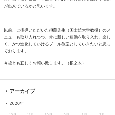
が出来ているかと思います。
以前、ご指導いただいた須藤先生（国士舘大学教授）のメ
ニューも取り入れつつ、常に新しい運動を取り入れ、楽し
く、かつ進化していけるプール教室としていきたいと思っ
ております。
今後とも宜しくお願い致します。（根之木）
アーカイブ
2026年
12月
11月
10月
9月
8月
7月