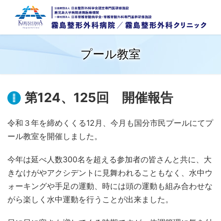
プール教室
第124、125回 開催報告
令和３年を締めくくる12月、今月も国分市民プールにてプ
ール教室を開催しました。
今年は延べ人数300名を超える参加者の皆さんと共に、大
きなけがやアクシデントに見舞われることもなく、水中ウ
ォーキングや手足の運動、時には頭の運動も組み合わせな
がら楽しく水中運動を行うことが出来ました。