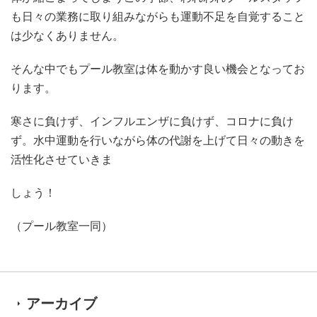
も日々の業務に取り組みながらも運動不足を自覚すること
は少なくありません。
そんな中でもプール教室は体を動かす良い機会となってお
ります。
寒さに負けず、インフルエンザに負けず、コロナに負け
ず。水中運動を行いながら体の代謝を上げて日々の動きを
活性化させていきま
しょう！
（プール教室一同）
アーカイブ