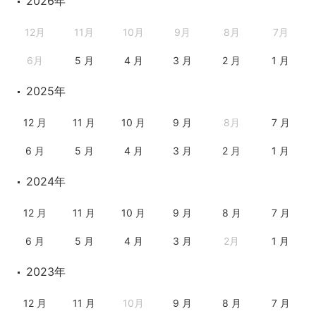
2026年
12月
11月
10月
9月
8月
7月
6月
5 月
4 月
3 月
2 月
1 月
2025年
12 月
11 月
10 月
9 月
8月
7 月
6 月
5 月
4 月
3 月
2 月
1 月
2024年
12 月
11 月
10 月
9 月
8 月
7 月
6 月
5 月
4 月
3 月
2月
1 月
2023年
12 月
11 月
10月
9 月
8 月
7 月