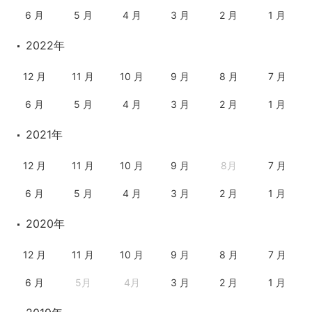
6 月
5 月
4 月
3 月
2 月
1 月
2022年
12 月
11 月
10 月
9 月
8 月
7 月
6 月
5 月
4 月
3 月
2 月
1 月
2021年
12 月
11 月
10 月
9 月
8月
7 月
6 月
5 月
4 月
3 月
2 月
1 月
2020年
12 月
11 月
10 月
9 月
8 月
7 月
6 月
5月
4月
3 月
2 月
1 月