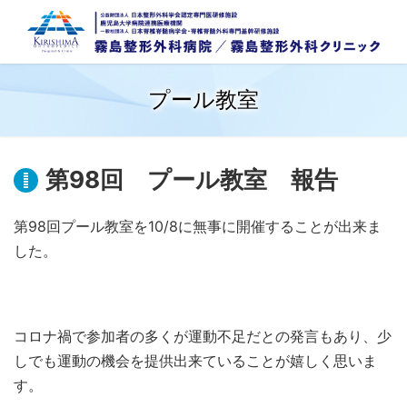
プール教室
第98回 プール教室 報告
第98回プール教室を10/8に無事に開催することが出来ま
した。
コロナ禍で参加者の多くが運動不足だとの発言もあり、少
しでも運動の機会を提供出来ていることが嬉しく思いま
す。