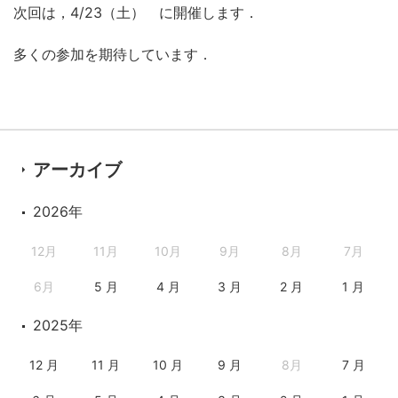
次回は，4/23（土） に開催します．
多くの参加を期待しています．
アーカイブ
2026年
12月
11月
10月
9月
8月
7月
6月
5 月
4 月
3 月
2 月
1 月
2025年
12 月
11 月
10 月
9 月
8月
7 月