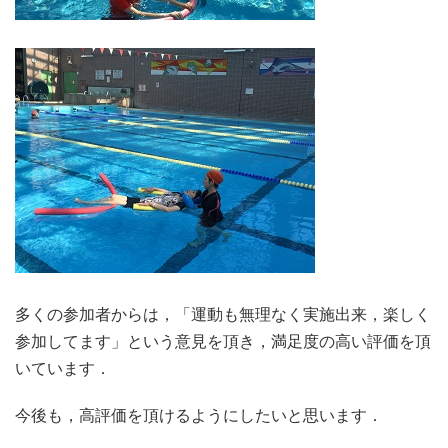
多くの参加者からは，「運動も無理なく実施出来，楽しく
参加してます」という意見を頂き，満足度の高い評価を頂
いています．
今後も，高評価を頂けるようにしたいと思います．