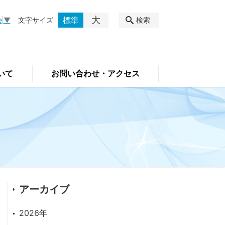
大
標準
文字サイズ
検索
e
▼
いて
お問い合わせ・アクセス
アーカイブ
2026年