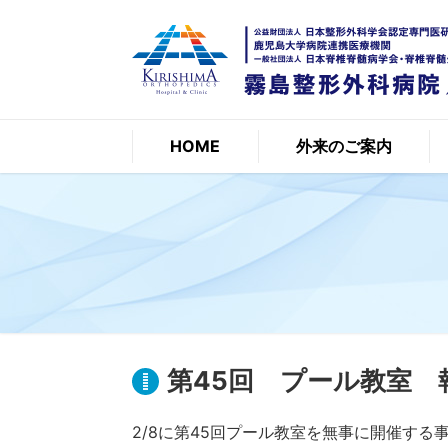
HOME
外来のご案内
第45回 プール教室 
2/8に第45回プール教室を無事に開催する