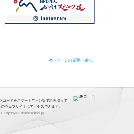
ページの先頭へ戻る
QRコードをスマートフォン等で読み取って、
このウェブサイトにアクセスできます。
https://kirishimaseikei.jp