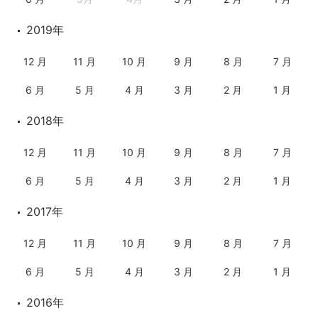
2019年
12 月
11 月
10 月
9 月
8 月
7 月
6 月
5 月
4 月
3 月
2 月
1 月
2018年
12 月
11 月
10 月
9 月
8 月
7 月
6 月
5 月
4 月
3 月
2 月
1 月
2017年
12 月
11 月
10 月
9 月
8 月
7 月
6 月
5 月
4 月
3 月
2 月
1 月
2016年