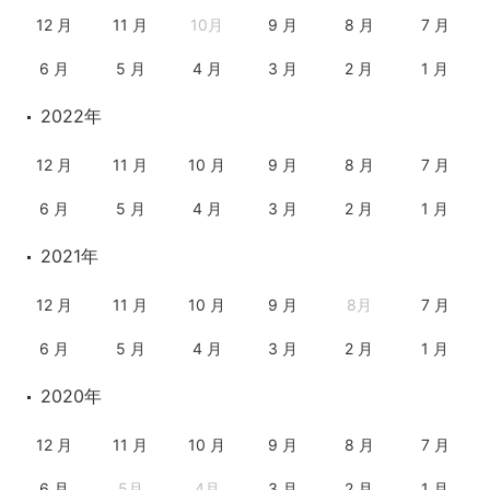
12 月
11 月
10月
9 月
8 月
7 月
6 月
5 月
4 月
3 月
2 月
1 月
2022年
12 月
11 月
10 月
9 月
8 月
7 月
6 月
5 月
4 月
3 月
2 月
1 月
2021年
12 月
11 月
10 月
9 月
8月
7 月
6 月
5 月
4 月
3 月
2 月
1 月
2020年
12 月
11 月
10 月
9 月
8 月
7 月
6 月
5月
4月
3 月
2 月
1 月