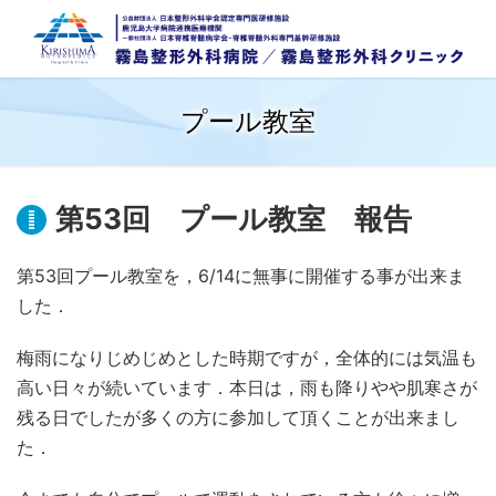
プール教室
第53回 プール教室 報告
第53回プール教室を，6/14に無事に開催する事が出来ま
した．
梅雨になりじめじめとした時期ですが，全体的には気温も
高い日々が続いています．本日は，雨も降りやや肌寒さが
残る日でしたが多くの方に参加して頂くことが出来まし
た．