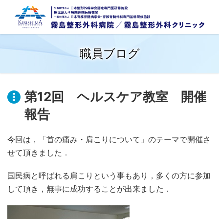
職員ブログ
第12回 ヘルスケア教室 開催
報告
今回は，「首の痛み・肩こりについて」のテーマで開催さ
せて頂きました．
国民病と呼ばれる肩こりという事もあり，多くの方に参加
して頂き，無事に成功することが出来ました．