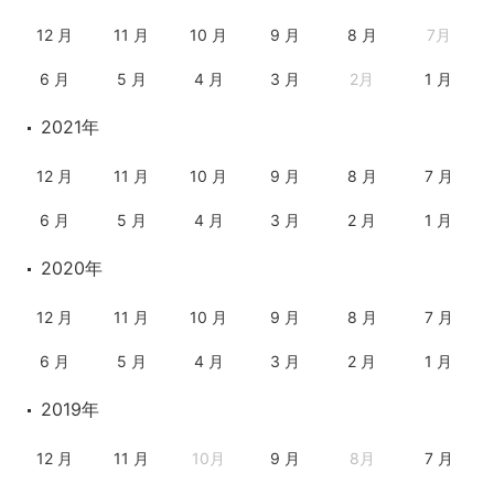
12 月
11 月
10 月
9 月
8 月
7月
6 月
5 月
4 月
3 月
2月
1 月
2021年
12 月
11 月
10 月
9 月
8 月
7 月
6 月
5 月
4 月
3 月
2 月
1 月
2020年
12 月
11 月
10 月
9 月
8 月
7 月
6 月
5 月
4 月
3 月
2 月
1 月
2019年
12 月
11 月
10月
9 月
8月
7 月