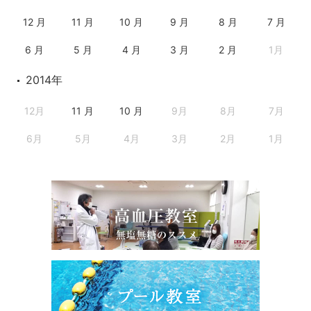
12 月
11 月
10 月
9 月
8 月
7 月
6 月
5 月
4 月
3 月
2 月
1月
2014年
12月
11 月
10 月
9月
8月
7月
6月
5月
4月
3月
2月
1月