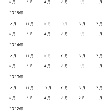
6 月
5 月
4 月
3 月
2月
1 月
2025年
12 月
11 月
10月
9月
8 月
7 月
6 月
5 月
4 月
3 月
2月
1 月
2024年
12 月
11 月
10月
9 月
8 月
7 月
6 月
5 月
4 月
3 月
2月
1 月
2023年
12 月
11 月
10 月
9 月
8 月
7 月
6 月
5 月
4 月
3 月
2 月
1 月
2022年