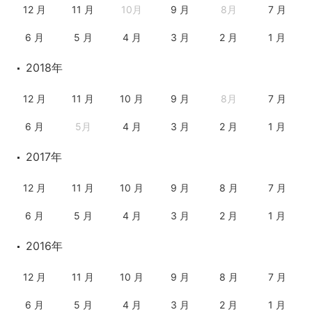
12 月
11 月
10月
9 月
8月
7 月
6 月
5 月
4 月
3 月
2 月
1 月
2018年
12 月
11 月
10 月
9 月
8月
7 月
6 月
5月
4 月
3 月
2 月
1 月
2017年
12 月
11 月
10 月
9 月
8 月
7 月
6 月
5 月
4 月
3 月
2 月
1 月
2016年
12 月
11 月
10 月
9 月
8 月
7 月
6 月
5 月
4 月
3 月
2 月
1 月