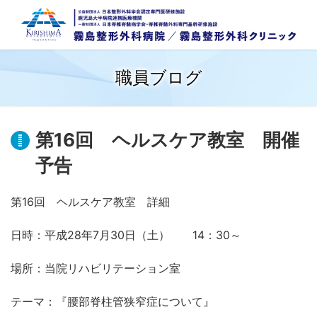
職員ブログ
第16回 ヘルスケア教室 開催
予告
第16回 ヘルスケア教室 詳細
日時：平成28年7月30日（土） 14：30～
場所：当院リハビリテーション室
テーマ：『腰部脊柱管狭窄症について』