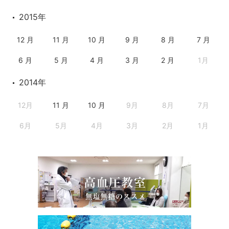
2015年
12 月
11 月
10 月
9 月
8 月
7 月
6 月
5 月
4 月
3 月
2 月
1月
2014年
12月
11 月
10 月
9月
8月
7月
6月
5月
4月
3月
2月
1月