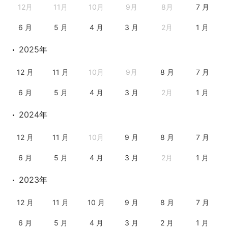
12月
11月
10月
9月
8月
7 月
6 月
5 月
4 月
3 月
2月
1 月
2025年
12 月
11 月
10月
9月
8 月
7 月
6 月
5 月
4 月
3 月
2月
1 月
2024年
12 月
11 月
10月
9 月
8 月
7 月
6 月
5 月
4 月
3 月
2月
1 月
2023年
12 月
11 月
10 月
9 月
8 月
7 月
6 月
5 月
4 月
3 月
2 月
1 月