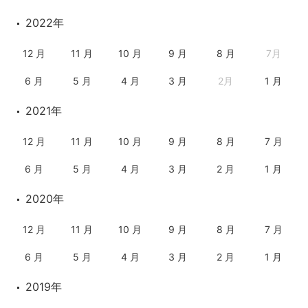
2022年
12 月
11 月
10 月
9 月
8 月
7月
6 月
5 月
4 月
3 月
2月
1 月
2021年
12 月
11 月
10 月
9 月
8 月
7 月
6 月
5 月
4 月
3 月
2 月
1 月
2020年
12 月
11 月
10 月
9 月
8 月
7 月
6 月
5 月
4 月
3 月
2 月
1 月
2019年