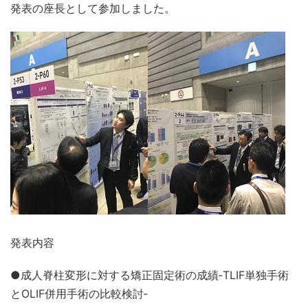
発表の座長として参加しました。
発表内容
●成人脊柱変形に対する矯正固定術の成績‐TLIF単独手術
とOLIF併用手術の比較検討‐