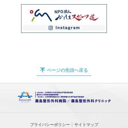
ページの先頭へ戻る
プライバシーポリシー
サイトマップ