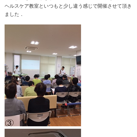
ヘルスケア教室といつもと少し違う感じで開催させて頂き
ました．