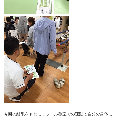
今回の結果をもとに，プール教室での運動で自分の身体に