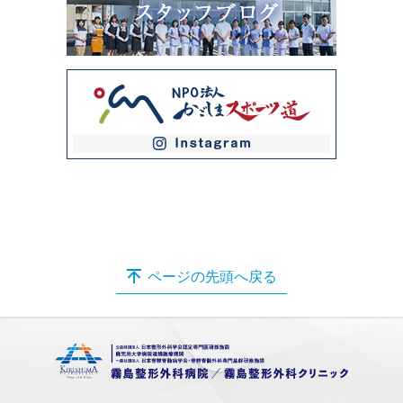
ページの先頭へ戻る