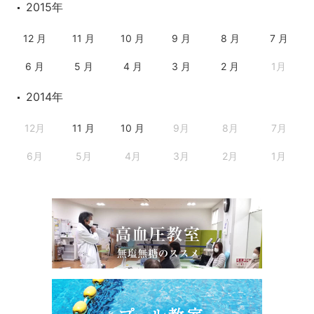
2015年
12 月
11 月
10 月
9 月
8 月
7 月
6 月
5 月
4 月
3 月
2 月
1月
2014年
12月
11 月
10 月
9月
8月
7月
6月
5月
4月
3月
2月
1月