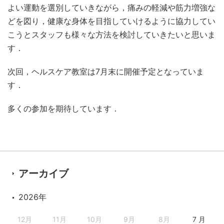
よい運動を選別していきながら，痛みの軽減や筋力増強な
どを図り，健康な身体を目指していけるように協力してい
こうとスタッフも様々な方法を検討していきたいと思いま
す．
次回，ヘルスケア教室は7月末に開催予定となっていま
す．
多くの参加を期待しています．
アーカイブ
2026年
12月
11月
10月
9月
8月
7 月