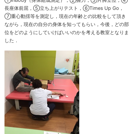
①InBody（身体組成測定），②握力，③片脚立位，④
長座体前屈，⑤立ち上がりテスト，⑥Times Up Go，
⑦重心動揺等を測定し，現在の年齢との比較をして頂き
ながら，現在の自分の身体を知ってもらい，今後，どの部
位をどのようにしていけばいいのかを考える教室となりま
した．