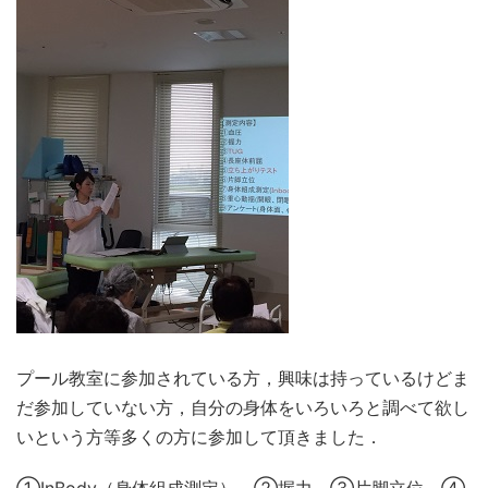
プール教室に参加されている方，興味は持っているけどま
だ参加していない方，自分の身体をいろいろと調べて欲し
いという方等多くの方に参加して頂きました．