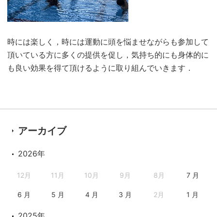
時には楽しく，時には運動に頭を悩ませながらも参加して
頂いている方に多くの提供を促し，気持ち的にも身体的に
も良い効果を得て頂けるように取り組んでいきます．
アーカイブ
2026年
12月
11月
10月
9月
8月
7 月
6 月
5 月
4 月
3 月
2月
1 月
2025年