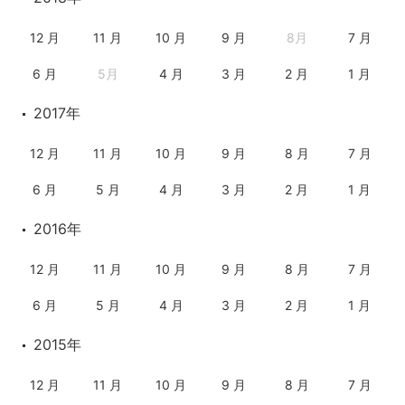
12 月
11 月
10 月
9 月
8月
7 月
6 月
5月
4 月
3 月
2 月
1 月
2017年
12 月
11 月
10 月
9 月
8 月
7 月
6 月
5 月
4 月
3 月
2 月
1 月
2016年
12 月
11 月
10 月
9 月
8 月
7 月
6 月
5 月
4 月
3 月
2 月
1 月
2015年
12 月
11 月
10 月
9 月
8 月
7 月