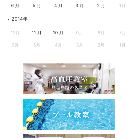
6 月
5 月
4 月
3 月
2 月
1月
2014年
12月
11 月
10 月
9月
8月
7月
6月
5月
4月
3月
2月
1月