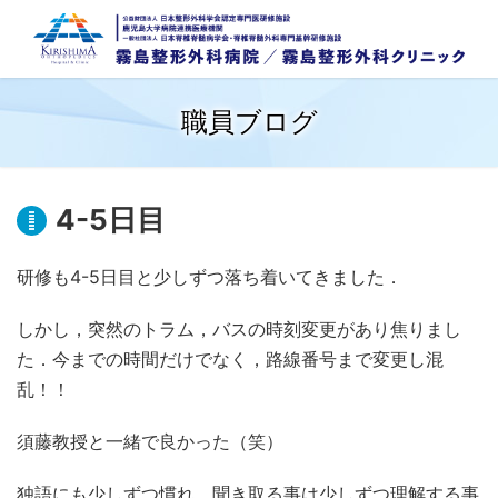
職員ブログ
4-5日目
研修も4-5日目と少しずつ落ち着いてきました．
しかし，突然のトラム，バスの時刻変更があり焦りまし
た．今までの時間だけでなく，路線番号まで変更し混
乱！！
須藤教授と一緒で良かった（笑）
独語にも少しずつ慣れ，聞き取る事は少しずつ理解する事