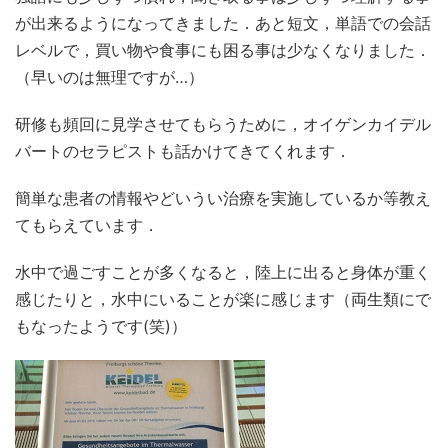
が出来るようになってきました．あと短文，単語での会話
レベルで，買い物や食事にも困る事は少なくなりました．
（早いのは無理ですが…）
研修も頻回に見学させてもらうために，オイゲンカイデル
バートのセラピストも話かけてきてくれます．
簡単な患者の情報やどいうい治療を実施しているか等教え
てもらえています．
水中で過ごすことが多くなると，陸上に出ると身体が重く
感じたりと，水中にいることが楽に感じます（両生類にで
もなったようです(笑)）