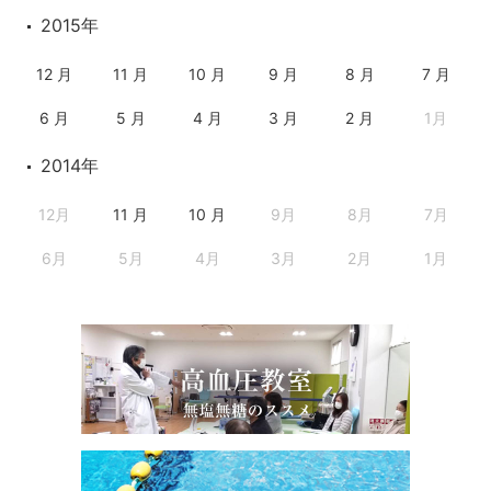
2015年
12 月
11 月
10 月
9 月
8 月
7 月
6 月
5 月
4 月
3 月
2 月
1月
2014年
12月
11 月
10 月
9月
8月
7月
6月
5月
4月
3月
2月
1月