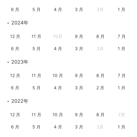
6 月
5 月
4 月
3 月
2月
1 月
2024年
12 月
11 月
10月
9 月
8 月
7 月
6 月
5 月
4 月
3 月
2月
1 月
2023年
12 月
11 月
10 月
9 月
8 月
7 月
6 月
5 月
4 月
3 月
2 月
1 月
2022年
12 月
11 月
10 月
9 月
8 月
7月
6 月
5 月
4 月
3 月
2月
1 月