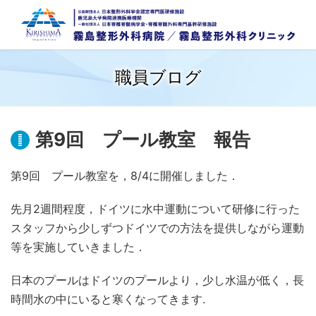
職員ブログ
第9回 プール教室 報告
第9回 プール教室を，8/4に開催しました．
先月2週間程度，ドイツに水中運動について研修に行った
スタッフから少しずつドイツでの方法を提供しながら運動
等を実施していきました．
日本のプールはドイツのプールより，少し水温が低く，長
時間水の中にいると寒くなってきます.