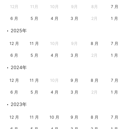
12月
11月
10月
9月
8月
7 月
6 月
5 月
4 月
3 月
2月
1 月
2025年
12 月
11 月
10月
9月
8 月
7 月
6 月
5 月
4 月
3 月
2月
1 月
2024年
12 月
11 月
10月
9 月
8 月
7 月
6 月
5 月
4 月
3 月
2月
1 月
2023年
12 月
11 月
10 月
9 月
8 月
7 月
6 月
5 月
4 月
3 月
2 月
1 月