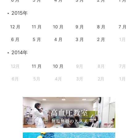
2015年
12 月
11 月
10 月
9 月
8 月
7 月
6 月
5 月
4 月
3 月
2 月
1月
2014年
12月
11 月
10 月
9月
8月
7月
6月
5月
4月
3月
2月
1月