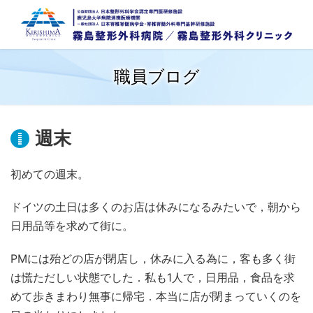
職員ブログ
週末
初めての週末。
ドイツの土日は多くのお店は休みになるみたいで，朝から
日用品等を求めて街に。
PMには殆どの店が閉店し，休みに入る為に，客も多く街
は慌ただしい状態でした．私も1人で，日用品，食品を求
めて歩きまわり無事に帰宅．本当に店が閉まっていくのを