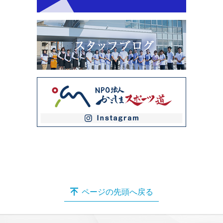
ページの先頭へ戻る