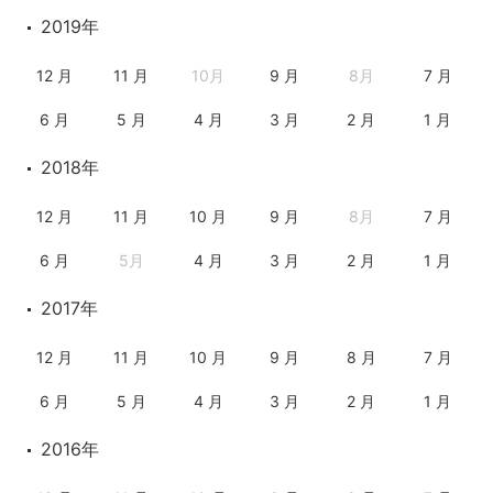
2019年
12 月
11 月
10月
9 月
8月
7 月
6 月
5 月
4 月
3 月
2 月
1 月
2018年
12 月
11 月
10 月
9 月
8月
7 月
6 月
5月
4 月
3 月
2 月
1 月
2017年
12 月
11 月
10 月
9 月
8 月
7 月
6 月
5 月
4 月
3 月
2 月
1 月
2016年