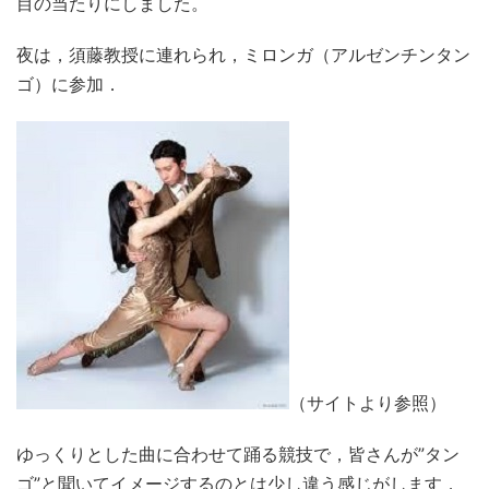
目の当たりにしました。
夜は，須藤教授に連れられ，ミロンガ（アルゼンチンタン
ゴ）に参加．
（サイトより参照）
ゆっくりとした曲に合わせて踊る競技で，皆さんが”タン
ゴ”と聞いてイメージするのとは少し違う感じがします．