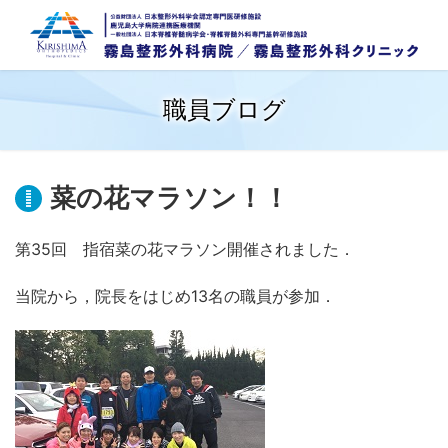
職員ブログ
菜の花マラソン！！
第35回 指宿菜の花マラソン開催されました．
当院から，院長をはじめ13名の職員が参加．