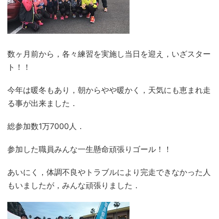
数ヶ月前から，各々練習を実施し当日を迎え，いざスター
ト！！
今年は暖冬もあり，朝からやや暖かく，天気にも恵まれ走
る事が出来ました．
総参加数1万7000人．
参加した職員みんな一生懸命頑張りゴール！！
あいにく，体調不良やトラブルにより完走できなかった人
もいましたが，みんな頑張りました．