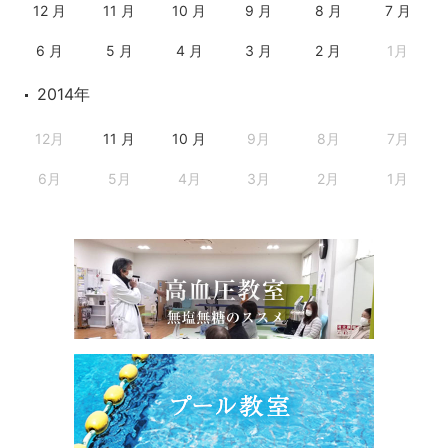
12 月
11 月
10 月
9 月
8 月
7 月
6 月
5 月
4 月
3 月
2 月
1月
2014年
12月
11 月
10 月
9月
8月
7月
6月
5月
4月
3月
2月
1月