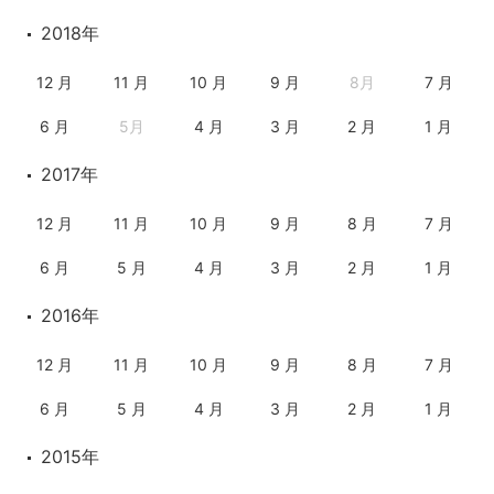
2018年
12 月
11 月
10 月
9 月
8月
7 月
6 月
5月
4 月
3 月
2 月
1 月
2017年
12 月
11 月
10 月
9 月
8 月
7 月
6 月
5 月
4 月
3 月
2 月
1 月
2016年
12 月
11 月
10 月
9 月
8 月
7 月
6 月
5 月
4 月
3 月
2 月
1 月
2015年