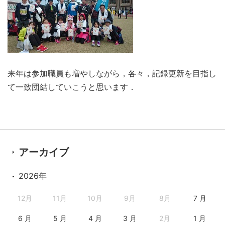
来年は参加職員も増やしながら，各々，記録更新を目指し
て一致団結していこうと思います．
アーカイブ
2026年
12月
11月
10月
9月
8月
7 月
6 月
5 月
4 月
3 月
2月
1 月