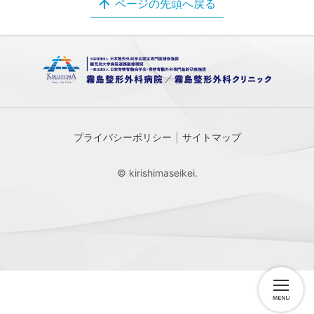
ページの先頭へ戻る
プライバシーポリシー
サイトマップ
© kirishimaseikei.