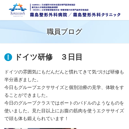
職員ブログ
ドイツ研修 ３日目
ドイツの雰囲気にもだんだんと慣れてきて気づけば研修も
半分過ぎました。
今日もグループエクササイズと個別治療の見学、体験をす
ることができました。
今日のグループクラスではボートのパドルのようなものを
使いました。見た目以上にお腹の筋肉を使うエクササイズ
で頭も体も鍛えられています！