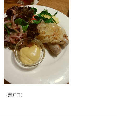
（瀬戸口）