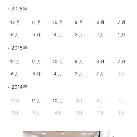
2016年
12 月
11 月
10 月
9 月
8 月
7 月
6 月
5 月
4 月
3 月
2 月
1 月
2015年
12 月
11 月
10 月
9 月
8 月
7 月
6 月
5 月
4 月
3 月
2 月
1月
2014年
12月
11 月
10 月
9月
8月
7月
6月
5月
4月
3月
2月
1月