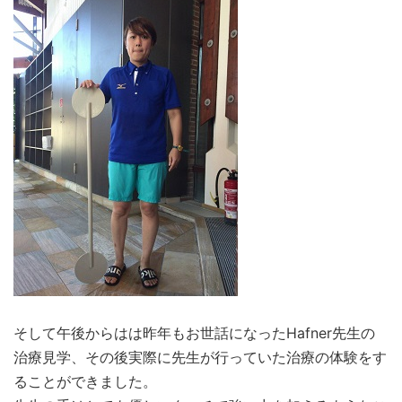
そして午後からはは昨年もお世話になったHafner先生の
治療見学、その後実際に先生が行っていた治療の体験をす
ることができました。