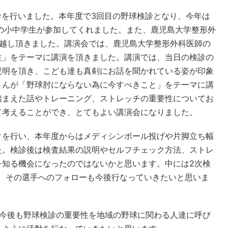
検診を行いました。本年度で3回目の野球検診となり、今年は
の小中学生が参加してくれました。また、鹿児島大学整形外
お越し頂きました。講演会では、鹿児島大学整形外科医師の
性」をテーマに講演を頂きました。講演では、当日の検診の
説明を頂き、こども達も真剣にお話を聞かれている姿が印象
さんが「野球肘にならない為に今すべきこと」をテーマに講
踏まえた話やトレーニング、ストレッチの重要性についてお
て考えることができ、とてもよい講演会になりました。
クを行い、本年度からはメディシンボール投げや片脚立ち幅
た。検診後は検査結果の説明やセルフチェック方法、ストレ
を知る機会になったのではないかと思います。中には2次検
り、その選手へのフォローも今後行なっていきたいと思いま
、今後も野球検診の重要性を地域の野球に関わる人達に呼び