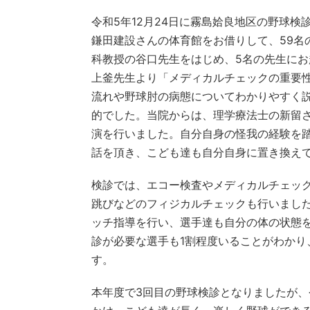
令和5年12月24日に霧島姶良地区の野球
鎌田建設さんの体育館をお借りして、59名
科教授の谷口先生をはじめ、5名の先生に
上釜先生より「メディカルチェックの重要
流れや野球肘の病態についてわかりやすく
的でした。当院からは、理学療法士の新留
演を行いました。自分自身の怪我の経験を
話を頂き、こども達も自分自身に置き換え
検診では、エコー検査やメディカルチェッ
跳びなどのフィジカルチェックも行いまし
ッチ指導を行い、選手達も自分の体の状態
診が必要な選手も1割程度いることがわか
す。
本年度で3回目の野球検診となりましたが