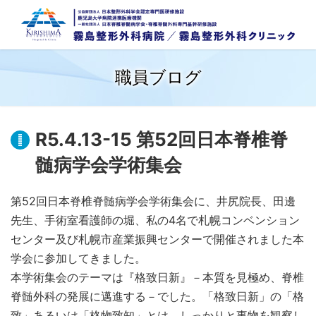
職員ブログ
R5.4.13-15 第52回日本脊椎脊
髄病学会学術集会
第52回日本脊椎脊髄病学会学術集会に、井尻院長、田邊
先生、手術室看護師の堀、私の4名で札幌コンベンション
センター及び札幌市産業振興センターで開催されました本
学会に参加してきました。
本学術集会のテーマは『格致日新』－本質を見極め、脊椎
脊髄外科の発展に邁進する－でした。「格致日新」の「格
致」あるいは「格物致知」とは、しっかりと事物を観察し