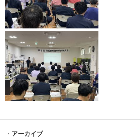
アーカイブ