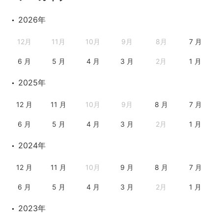
2026年
12月
11月
10月
9月
8月
7 月
6 月
5 月
4 月
3 月
2月
1 月
2025年
12 月
11 月
10月
9月
8 月
7 月
6 月
5 月
4 月
3 月
2月
1 月
2024年
12 月
11 月
10月
9 月
8 月
7 月
6 月
5 月
4 月
3 月
2月
1 月
2023年