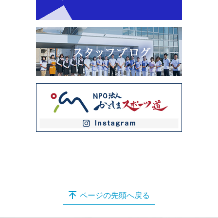
ページの先頭へ戻る