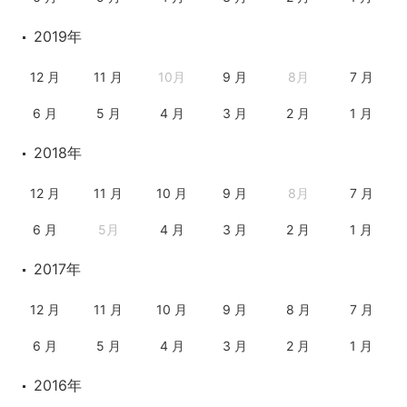
2019年
12 月
11 月
10月
9 月
8月
7 月
6 月
5 月
4 月
3 月
2 月
1 月
2018年
12 月
11 月
10 月
9 月
8月
7 月
6 月
5月
4 月
3 月
2 月
1 月
2017年
12 月
11 月
10 月
9 月
8 月
7 月
6 月
5 月
4 月
3 月
2 月
1 月
2016年