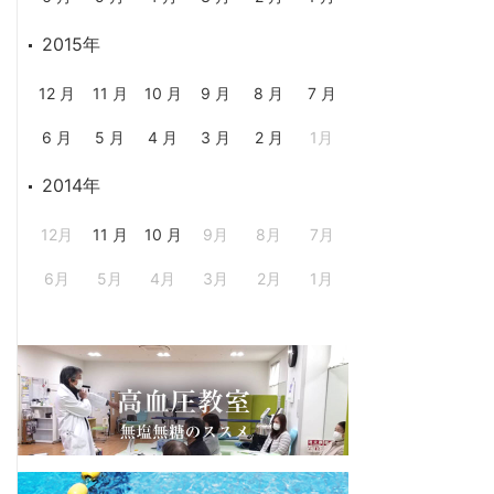
2015年
12 月
11 月
10 月
9 月
8 月
7 月
6 月
5 月
4 月
3 月
2 月
1月
2014年
12月
11 月
10 月
9月
8月
7月
6月
5月
4月
3月
2月
1月