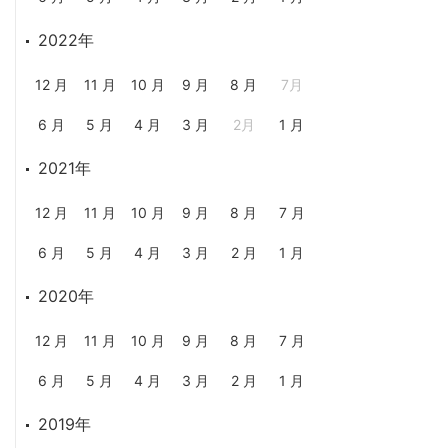
2022年
12 月
11 月
10 月
9 月
8 月
7月
6 月
5 月
4 月
3 月
2月
1 月
2021年
12 月
11 月
10 月
9 月
8 月
7 月
6 月
5 月
4 月
3 月
2 月
1 月
2020年
12 月
11 月
10 月
9 月
8 月
7 月
6 月
5 月
4 月
3 月
2 月
1 月
2019年