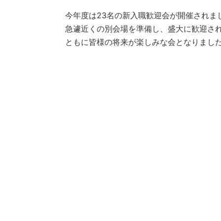
今年度は23名の新入職歓迎会が開催されま
急遽近くの別会場を準備し、盛大に歓迎さ
ともに皆様の将来が楽しみな会となりまし