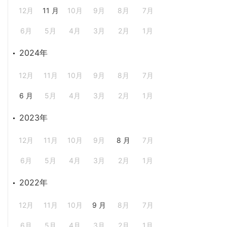
12月
11 月
10月
9月
8月
7月
6月
5月
4月
3月
2月
1月
2024年
12月
11月
10月
9月
8月
7月
6 月
5月
4月
3月
2月
1月
2023年
12月
11月
10月
9月
8 月
7月
6月
5月
4月
3月
2月
1月
2022年
12月
11月
10月
9 月
8月
7月
6月
5月
4月
3月
2月
1月