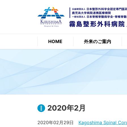
HOME
外来のご案内
2020年2月
2020年02月29日
Kagoshima Spinal Co