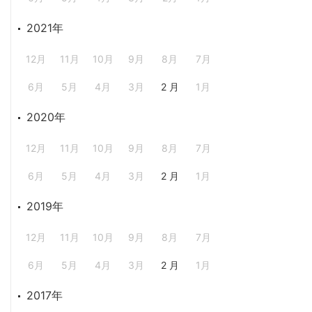
2021年
12月
11月
10月
9月
8月
7月
6月
5月
4月
3月
2 月
1月
2020年
12月
11月
10月
9月
8月
7月
6月
5月
4月
3月
2 月
1月
2019年
12月
11月
10月
9月
8月
7月
6月
5月
4月
3月
2 月
1月
2017年