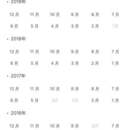
2019年
12 月
11 月
10 月
9 月
8 月
7 月
6 月
5 月
4 月
3 月
2 月
1月
2018年
12 月
11 月
10 月
9 月
8 月
7 月
6 月
5 月
4 月
3 月
2 月
1 月
2017年
12 月
11 月
10 月
9 月
8 月
7 月
6 月
5 月
4月
3月
2 月
1 月
2016年
12 月
11 月
10 月
9 月
8月
7 月