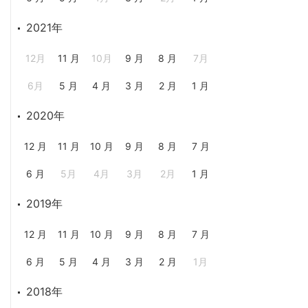
2021年
12月
11 月
10月
9 月
8 月
7月
6月
5 月
4 月
3 月
2 月
1 月
2020年
12 月
11 月
10 月
9 月
8 月
7 月
6 月
5月
4月
3月
2月
1 月
2019年
12 月
11 月
10 月
9 月
8 月
7 月
6 月
5 月
4 月
3 月
2 月
1月
2018年