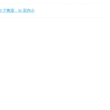
ルスケア教室 in 宮内小