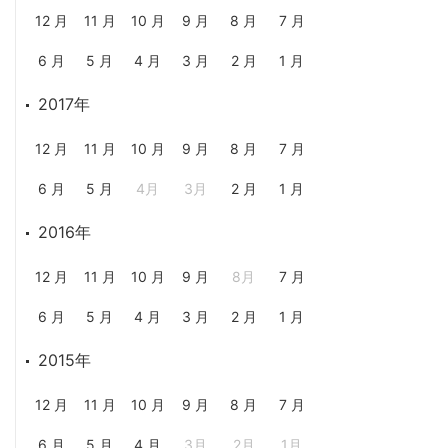
12 月
11 月
10 月
9 月
8 月
7 月
6 月
5 月
4 月
3 月
2 月
1 月
2017年
12 月
11 月
10 月
9 月
8 月
7 月
6 月
5 月
4月
3月
2 月
1 月
2016年
12 月
11 月
10 月
9 月
8月
7 月
6 月
5 月
4 月
3 月
2 月
1 月
2015年
12 月
11 月
10 月
9 月
8 月
7 月
6 月
5 月
4 月
3月
2月
1月