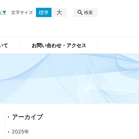
大
標準
文字サイズ
検索
e
▼
いて
お問い合わせ・アクセス
アーカイブ
2025年