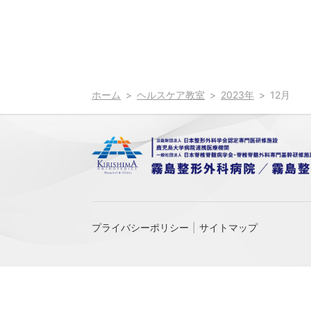
ホーム
ヘルスケア教室
2023年
12月
プライバシーポリシー
サイトマップ