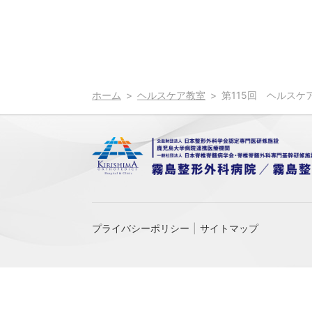
ホーム
ヘルスケア教室
第115回 ヘルスケ
プライバシーポリシー
サイトマップ