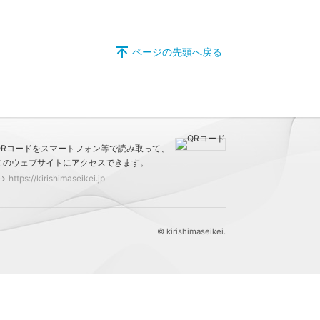
ページの先頭へ戻る
QRコードをスマートフォン等で読み取って、
このウェブサイトにアクセスできます。
https://kirishimaseikei.jp
© kirishimaseikei.