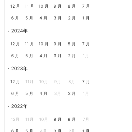
12 月
11 月
10 月
9 月
8 月
7 月
6 月
5 月
4 月
3 月
2 月
1 月
2024年
12 月
11 月
10 月
9 月
8 月
7 月
6 月
5 月
4 月
3 月
2 月
1月
2023年
12 月
11月
10月
9月
8月
7 月
6 月
5 月
4 月
3月
2 月
1月
2022年
12月
11月
10月
9 月
8 月
7月
6 月
5 月
4月
3 月
2月
1 月