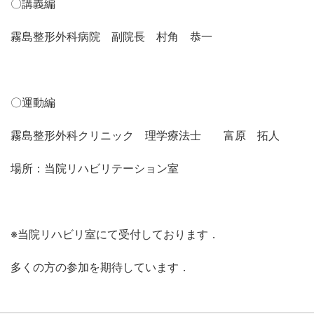
〇講義編
霧島整形外科病院 副院長 村角 恭一
〇運動編
霧島整形外科クリニック 理学療法士 富原 拓人
場所：当院リハビリテーション室
※当院リハビリ室にて受付しております．
多くの方の参加を期待しています．