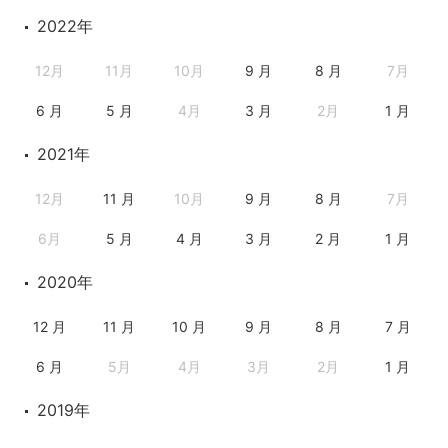
2022年
12月
11月
10月
9 月
8 月
7月
6 月
5 月
4月
3 月
2月
1 月
2021年
12月
11 月
10月
9 月
8 月
7月
6月
5 月
4 月
3 月
2 月
1 月
2020年
12 月
11 月
10 月
9 月
8 月
7 月
6 月
5月
4月
3月
2月
1 月
2019年