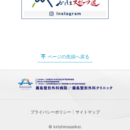
ページの先頭へ戻る
プライバシーポリシー
サイトマップ
© kirishimaseikei.