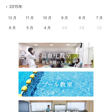
2015年
12 月
11 月
10 月
9 月
8 月
7 月
6 月
5 月
4 月
3月
2月
1月