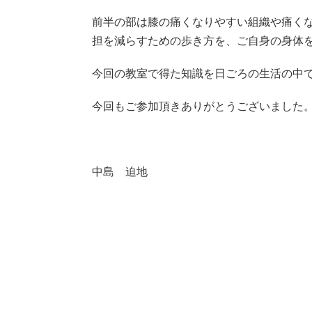
前半の部は膝の痛くなりやすい組織や痛く
担を減らすための歩き方を、ご自身の身体
今回の教室で得た知識を日ごろの生活の中
今回もご参加頂きありがとうございました
中島 迫地