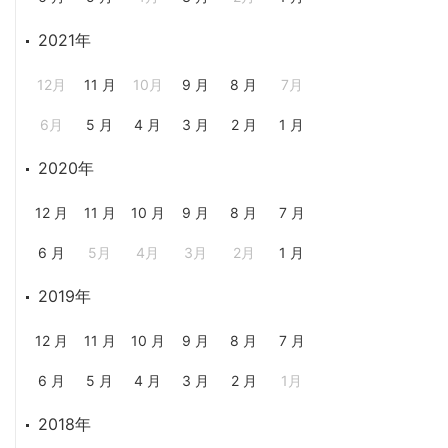
2021年
12月
11 月
10月
9 月
8 月
7月
6月
5 月
4 月
3 月
2 月
1 月
2020年
12 月
11 月
10 月
9 月
8 月
7 月
6 月
5月
4月
3月
2月
1 月
2019年
12 月
11 月
10 月
9 月
8 月
7 月
6 月
5 月
4 月
3 月
2 月
1月
2018年