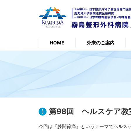
HOME
外来のご案内
第98回 ヘルスケア教
今回は『膝関節痛』というテーマでヘルス