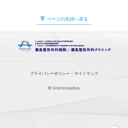
ページの先頭へ戻る
プライバシーポリシー
サイトマップ
© kirishimaseikei.