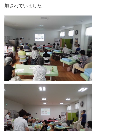
加されていました．