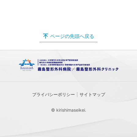
ページの先頭へ戻る
プライバシーポリシー
サイトマップ
© kirishimaseikei.