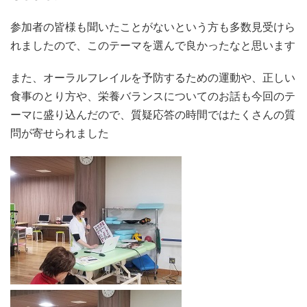
参加者の皆様も聞いたことがないという方も多数見受けら
れましたので、このテーマを選んで良かったなと思います
また、オーラルフレイルを予防するための運動や、正しい
食事のとり方や、栄養バランスについてのお話も今回のテ
ーマに盛り込んだので、質疑応答の時間ではたくさんの質
問が寄せられました