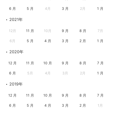
6 月
5 月
4月
3 月
2月
1 月
2021年
12月
11 月
10月
9 月
8 月
7月
6月
5 月
4 月
3 月
2 月
1 月
2020年
12 月
11 月
10 月
9 月
8 月
7 月
6 月
5月
4月
3月
2月
1 月
2019年
12 月
11 月
10 月
9 月
8 月
7 月
6 月
5 月
4 月
3 月
2 月
1月