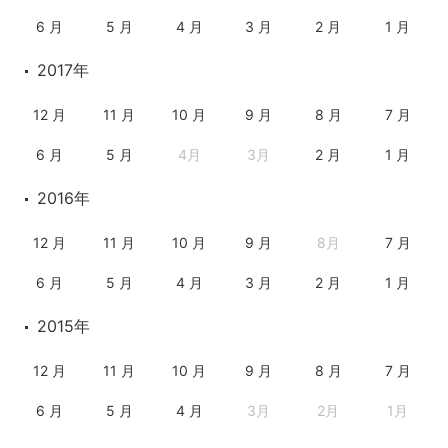
6 月
5 月
4 月
3 月
2 月
1 月
2017年
12 月
11 月
10 月
9 月
8 月
7 月
6 月
5 月
4月
3月
2 月
1 月
2016年
12 月
11 月
10 月
9 月
8月
7 月
6 月
5 月
4 月
3 月
2 月
1 月
2015年
12 月
11 月
10 月
9 月
8 月
7 月
6 月
5 月
4 月
3月
2月
1月