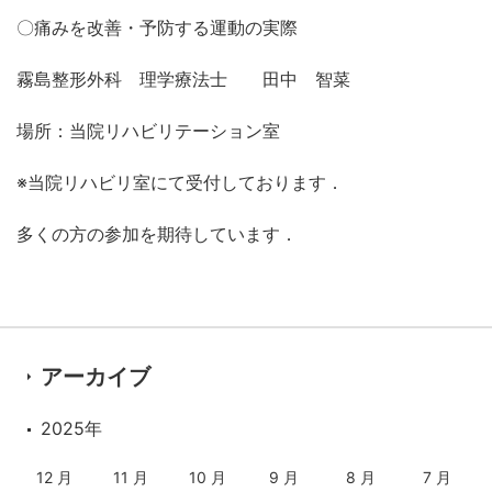
〇痛みを改善・予防する運動の実際
霧島整形外科 理学療法士 田中 智菜
場所：当院リハビリテーション室
※当院リハビリ室にて受付しております．
多くの方の参加を期待しています．
アーカイブ
2025年
12 月
11 月
10 月
9 月
8 月
7 月