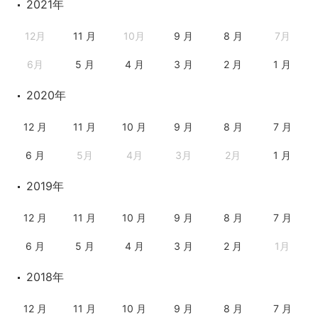
2021年
12月
11 月
10月
9 月
8 月
7月
6月
5 月
4 月
3 月
2 月
1 月
2020年
12 月
11 月
10 月
9 月
8 月
7 月
6 月
5月
4月
3月
2月
1 月
2019年
12 月
11 月
10 月
9 月
8 月
7 月
6 月
5 月
4 月
3 月
2 月
1月
2018年
12 月
11 月
10 月
9 月
8 月
7 月