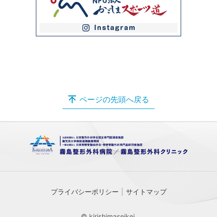
ページの先頭へ戻る
プライバシーポリシー
サイトマップ
© kirishimaseikei.