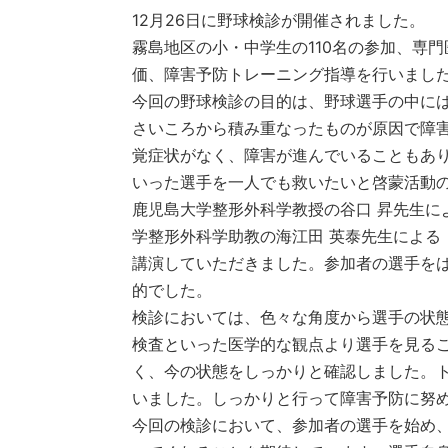
12月26日に野球検診が開催されました。
霧島地区の小・中学生の110名の参加、専
価、障害予防トレーニング指導を行いまし
今回の野球検診の目的は、野球選手の中に
さいころから積み重なったものが原因で障
覚症状がなく、障害が進んでいることもあ
いった選手を一人でも救いたいと啓蒙活動
鹿児島大学整形外科学教授の谷口 昇先生に
学整形外科学助教の海江田 英泰先生による
講演していただきました。参加者の選手を
的でした。
検診においては、色々な角度から選手の状
検査といった医学的な観点より選手を見る
く、今の状態をしっかりと確認しました。
いました。しっかりと行って障害予防に努
今回の検診において、参加者の選手を始め