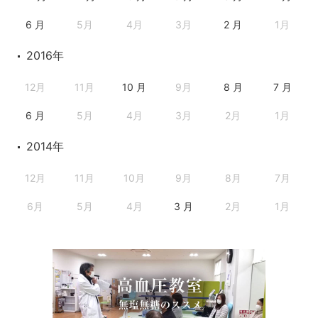
6 月
5月
4月
3月
2 月
1月
2016年
12月
11月
10 月
9月
8 月
7 月
6 月
5月
4月
3月
2月
1月
2014年
12月
11月
10月
9月
8月
7月
6月
5月
4月
3 月
2月
1月