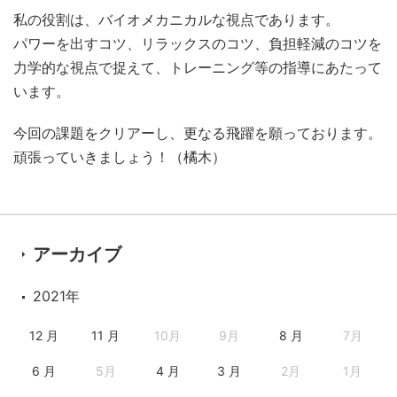
私の役割は、バイオメカニカルな視点であります。
パワーを出すコツ、リラックスのコツ、負担軽減のコツを
力学的な視点で捉えて、トレーニング等の指導にあたって
います。
今回の課題をクリアーし、更なる飛躍を願っております。
頑張っていきましょう！（橘木）
アーカイブ
2021年
12 月
11 月
10月
9月
8 月
7月
6 月
5月
4 月
3 月
2月
1月