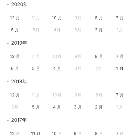
2020年
12 月
11月
10 月
9月
8 月
7 月
6 月
5月
4月
3月
2 月
1月
2019年
12 月
11月
10月
9月
8 月
7 月
6 月
5 月
4 月
3月
2月
1 月
2018年
12 月
11月
10月
9月
8月
7 月
6月
5 月
4 月
3 月
2 月
1月
2017年
12 月
11 月
10 月
9 月
8 月
7 月