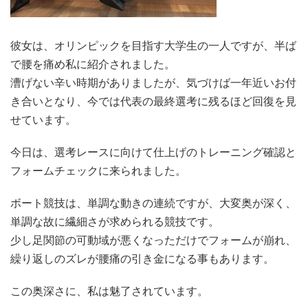
彼女は、オリンピックを目指す大学生の一人ですが、半ば
で腰を痛め私に紹介されました。
漕げない辛い時期がありましたが、気づけば一年近いお付
き合いとなり、今では代表の最終選考に残るほど回復を見
せています。
今日は、選考レースに向けて仕上げのトレーニング確認と
フォームチェックに来られました。
ボート競技は、単調な動きの連続ですが、大変奥が深く、
単調な故に繊細さが求められる競技です。
少し足関節の可動域が悪くなっただけでフォームが崩れ、
繰り返しのズレが腰痛の引き金になる事もあります。
この奥深さに、私は魅了されています。