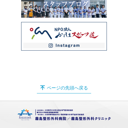
ページの先頭へ戻る